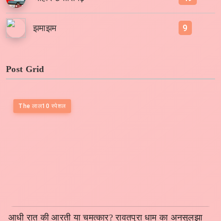
9
झमाझम
Post Grid
The लाल10 स्पेशल
आधी रात की आरती या चमत्कार? रावतपुरा धाम का अनसुलझा