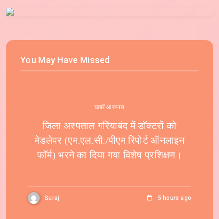
You May Have Missed
खबरें आसपास
जिला अस्पताल गरियाबंद में डाॅक्टरों को
मेडलेपर (एम.एल.सी./पीएम रिपोर्ट ऑनलाइन
फाॅर्म) भरने का दिया गया विशेष प्रशिक्षण।
Suraj
5 hours ago