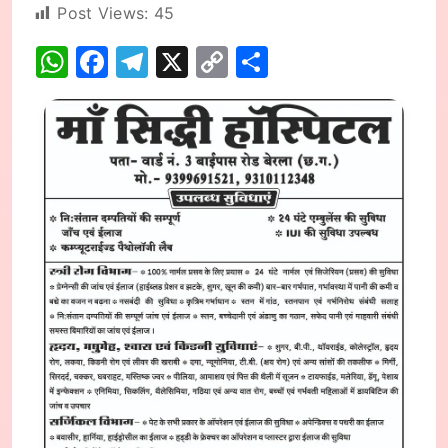
Post Views:
45
WhatsApp
Facebook
Telegram
X
Copy
Share
Link