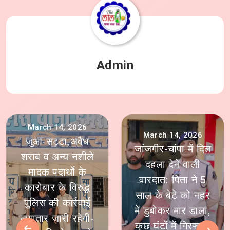
Admin
March 14, 2026
March 14, 2026
जुआ-सट्टा,अवैध
जांजगीर-चांपा में दिल
शराब व अन्य नशीले
दहला देने वाली
मादक पदार्थो के
वारदात: पिता ने 5
कारोबार के विरुद्ध
साल के बेटे को नहर
पुलिस की कार्रवाई
में डुबोकर मार डाला,
लगातार जारी रहेगी-
कुछ घंटों में गिरफ्तार