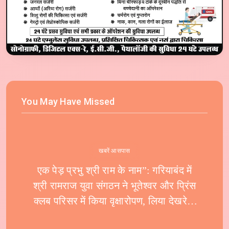
You May Have Missed
खबरें आसपास
एक पेड़ प्रभु श्री राम के नाम”: गरियाबंद में
श्री रामराज युवा संगठन ने भूतेश्वर और प्रिंस
क्लब परिसर में किया वृक्षारोपण, लिया देखरेख
का संकल्प