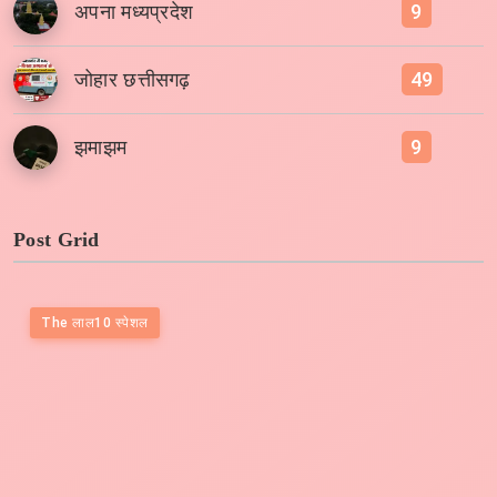
9
अपना मध्यप्रदेश
49
जोहार छत्तीसगढ़
9
झमाझम
Post Grid
The लाल10 स्पेशल